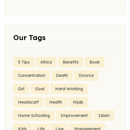
Our Tags
5 Tips
Africa
Benefits
Book
Concentration
Death
Divorce
Girl
Goal
Hard-Working
Headscarf
Health
Hijab
Home Schooling
Improvement
Islam
Kids
Life
Live
Management