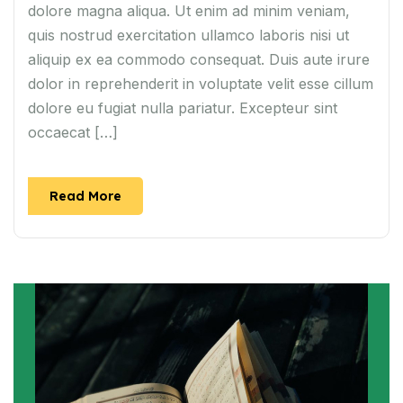
dolore magna aliqua. Ut enim ad minim veniam,
quis nostrud exercitation ullamco laboris nisi ut
aliquip ex ea commodo consequat. Duis aute irure
dolor in reprehenderit in voluptate velit esse cillum
dolore eu fugiat nulla pariatur. Excepteur sint
occaecat […]
Read More